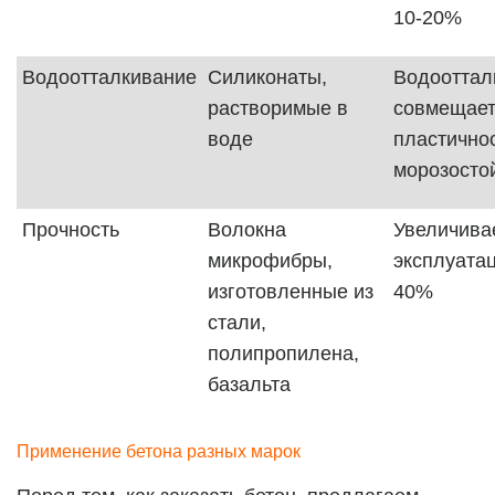
10-20%
Водоотталкивание
Силиконаты,
Водооттал
растворимые в
совмещает
воде
пластично
морозосто
Прочность
Волокна
Увеличива
микрофибры,
эксплуата
изготовленные из
40%
стали,
полипропилена,
базальта
Применение бетона разных марок