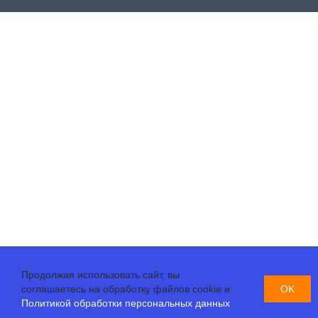
Быково сторона Раменского
Быково сторона Жуковского
Васильево
Верея
Вертячево
Верхнее Велино
Верхнее Мячково
Виноградово
Вишняково
Владимировка
Власово
Воловое
Продолжая использовать сайт, вы
соглашаетесь на обработку файлов cookie и
OK
Володино
Политикой обработки персональных данных