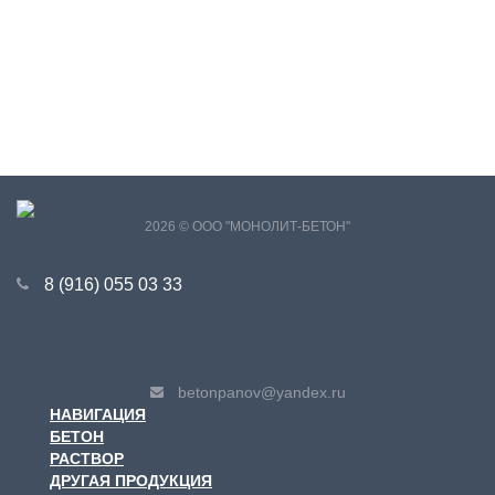
Аринино
Асташково
Ашитково
Барановское
Бахтеево
Белозериха
Белозёрский
Бельково
Бисерово д. (Пласкинино)
2026 © ООО "МОНОЛИТ-БЕТОН"
Бисерово с.(Бронницы)
8 (916) 055 03 33
Большое Ивановское
Боршева
Бояркино
Бронницы г.
betonpanov@yandex.ru
НАВИГАЦИЯ
Бронницы ст.
Бритово
БЕТОН
РАСТВОР
Булгаково
ДРУГАЯ ПРОДУКЦИЯ