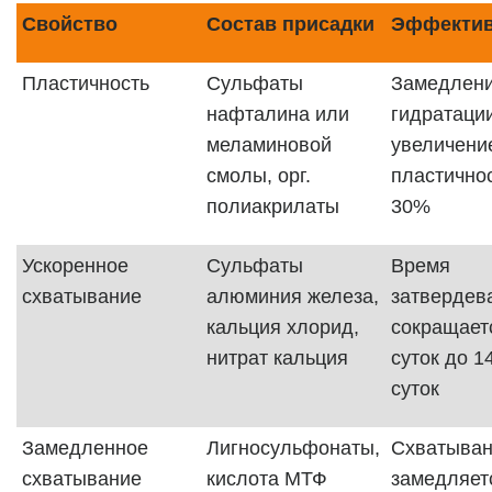
Свойство
Состав присадки
Эффектив
Пластичность
Сульфаты
Замедлен
нафталина или
гидратации
меламиновой
увеличени
смолы, орг.
пластично
полиакрилаты
30%
Ускоренное
Сульфаты
Время
схватывание
алюминия железа,
затвердев
кальция хлорид,
сокращаетс
нитрат кальция
суток до 1
суток
Замедленное
Лигносульфонаты,
Схватыва
схватывание
кислота МТФ
замедляет