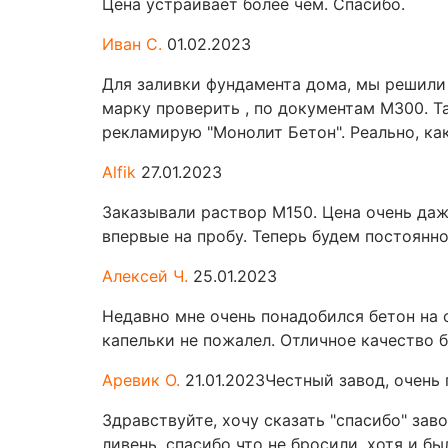
Цена устраивает более чем. Спасибо.
Иван С.
01.02.2023
Для заливки фундамента дома, мы решили 
марку проверить , по документам М300. Та
рекламирую "Монолит Бетон". Реально, ка
Alfik
27.01.2023
Заказывали раствор М150. Цена очень даже
впервые на пробу. Теперь будем постоянно
Алексей Ч.
25.01.2023
Недавно мне очень понадобился бетон на 
капельки не пожалел. Отличное качество б
Аревик О.
21.01.2023
Честный завод, очень 
Здравствуйте, хочу сказать "спасибо" зав
ливень, спасибо что не бросили, хотя и 