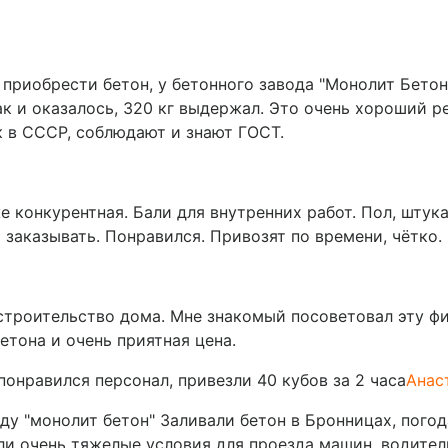
приобрести бетон, у бетонного завода "Монолит Бетон"
к и оказалось, 320 кг выдержал. Это очень хороший ре
к в СССР, соблюдают и знают ГОСТ.
 конкурентная. Бали для внутренних работ. Пол, штук
 заказывать. Понравился. Привозят по времени, чётко.
строительство дома. Мне знакомый посоветовал эту фи
етона и очень приятная цена.
понравился персонал, привезли 40 кубов за 2 часа
Анас
оду "монолит бетон" Заливали бетон в Бронницах, пог
были очень тяжелые условия для проезда машин, водите