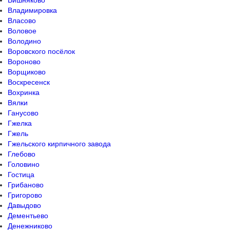
Вишняково
Владимировка
Власово
Воловое
Володино
Воровского посёлок
Вороново
Ворщиково
Воскресенск
Вохринка
Вялки
Ганусово
Гжелка
Гжель
Гжельского кирпичного завода
Глебово
Головино
Гостица
Грибаново
Григорово
Давыдово
Дементьево
Денежниково