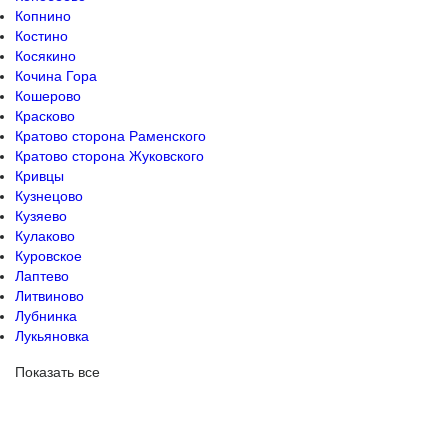
Копнино
Костино
Косякино
Кочина Гора
Кошерово
Красково
Кратово сторона Раменского
Кратово сторона Жуковского
Кривцы
Кузнецово
Кузяево
Кулаково
Куровское
Лаптево
Литвиново
Лубнинка
Лукьяновка
Показать все