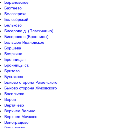
Барановское
Бахтеево
Белозериха
Белозёрский
Бельково
Бисерово д. (Пласкинино)
Бисерово с.(Бронницы)
Большое Ивановское
Боршева
Бояркино
Бронницы г.
Бронницы ст.
Бритово
Булгаково
Быково сторона Раменского
Быково сторона Жуковского
Васильево
Верея
Вертячево
Верхнее Велино
Верхнее Мячково
Виноградово