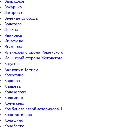
Запрудное
Захариха
Захарово
Зелёная Слобода
Золотово
Зюзино
Ивановка
Игнатьево
Игумново
Ильинский сторона Раменского
Ильинский сторона Жуковского
Какузево
Каменное Тяжино
Капустино
Карпово
Клишева
Колоколово
Коломино
Колупаево
Комбината стройматериалов-1
Константиново
Коняшино
Конобеево