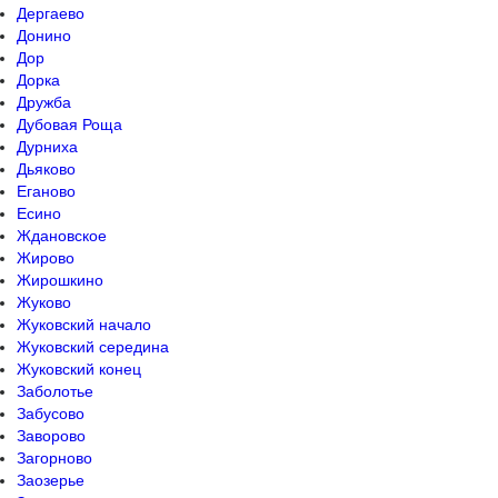
Дергаево
Донино
Дор
Дорка
Дружба
Дубовая Роща
Дурниха
Дьяково
Еганово
Есино
Ждановское
Жирово
Жирошкино
Жуково
Жуковский начало
Жуковский середина
Жуковский конец
Заболотье
Забусово
Заворово
Загорново
Заозерье