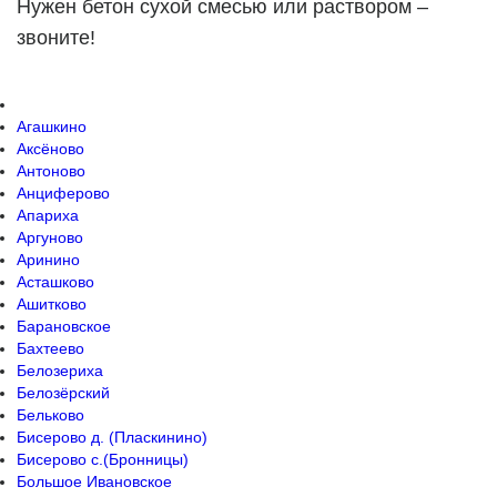
Нужен бетон сухой смесью или раствором –
звоните!
Агашкино
Аксёново
Антоново
Анциферово
Апариха
Аргуново
Аринино
Асташково
Ашитково
Барановское
Бахтеево
Белозериха
Белозёрский
Бельково
Бисерово д. (Пласкинино)
Бисерово с.(Бронницы)
Большое Ивановское