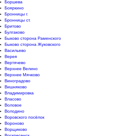
Боршева
Бояркино
Бронницы г.
Бронницы ст.
Бритово
Булгаково
Быково сторона Раменского
Быково сторона Жуковского
Васильево
Верея
Вертячево
Верхнее Велино
Верхнее Мячково
Виноградово
Вишняково
Владимировка
Власово
Воловое
Володино
Воровского посёлок
Вороново
Ворщиково
Воскресенск