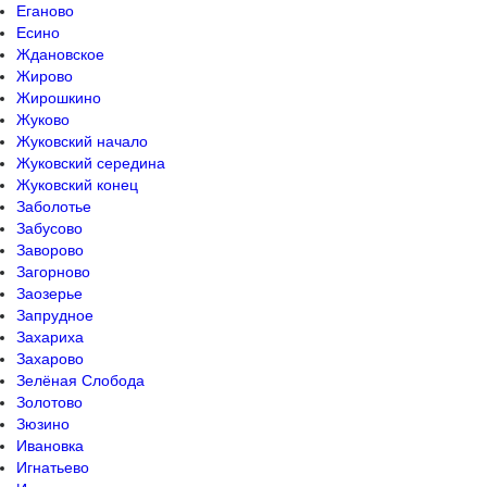
Еганово
Есино
Ждановское
Жирово
Жирошкино
Жуково
Жуковский начало
Жуковский середина
Жуковский конец
Заболотье
Забусово
Заворово
Загорново
Заозерье
Запрудное
Захариха
Захарово
Зелёная Слобода
Золотово
Зюзино
Ивановка
Игнатьево