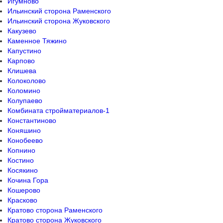
Игумново
Ильинский сторона Раменского
Ильинский сторона Жуковского
Какузево
Каменное Тяжино
Капустино
Карпово
Клишева
Колоколово
Коломино
Колупаево
Комбината стройматериалов-1
Константиново
Коняшино
Конобеево
Копнино
Костино
Косякино
Кочина Гора
Кошерово
Красково
Кратово сторона Раменского
Кратово сторона Жуковского