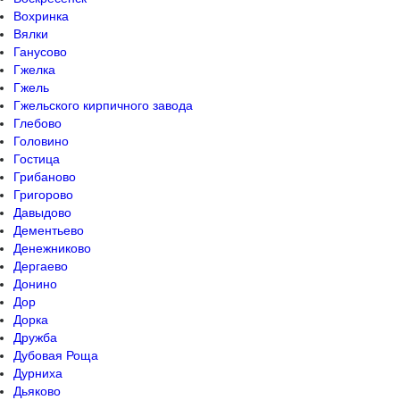
Вохринка
Вялки
Ганусово
Гжелка
Гжель
Гжельского кирпичного завода
Глебово
Головино
Гостица
Грибаново
Григорово
Давыдово
Дементьево
Денежниково
Дергаево
Донино
Дор
Дорка
Дружба
Дубовая Роща
Дурниха
Дьяково