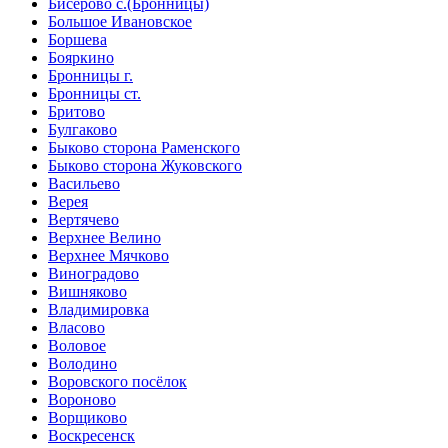
Бисерово с.(Бронницы)
Большое Ивановское
Боршева
Бояркино
Бронницы г.
Бронницы ст.
Бритово
Булгаково
Быково сторона Раменского
Быково сторона Жуковского
Васильево
Верея
Вертячево
Верхнее Велино
Верхнее Мячково
Виноградово
Вишняково
Владимировка
Власово
Воловое
Володино
Воровского посёлок
Вороново
Ворщиково
Воскресенск