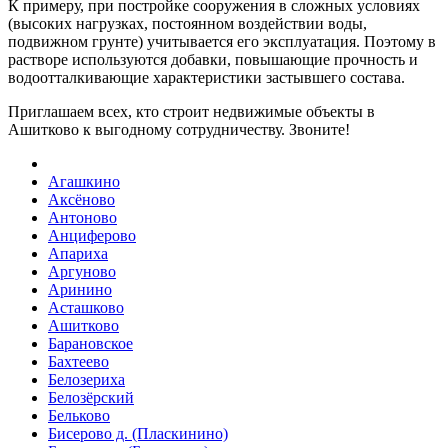
К примеру, при постройке сооружения в сложных условиях
(высоких нагрузках, постоянном воздействии воды,
подвижном грунте) учитывается его эксплуатация. Поэтому в
растворе используются добавки, повышающие прочность и
водоотталкивающие характеристики застывшего состава.
Приглашаем всех, кто строит недвижимые объекты в
Ашитково
к выгодному сотрудничеству. Звоните!
Агашкино
Аксёново
Антоново
Анциферово
Апариха
Аргуново
Аринино
Асташково
Ашитково
Барановское
Бахтеево
Белозериха
Белозёрский
Бельково
Бисерово д. (Пласкинино)