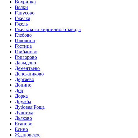
Вохринка
Вялки
Ганусово
Гжелка
Гжель
Гжельского кирпичного завода
Глебово
Головино
Гостица
Грибаново
Григорово
Давыдово
Дементьево
Денежниково
Дергаево
Донино
Дор
Дорка
Дружба
Дубовая Роща
Дурниха
Дьяково
Еганово
Есино
Ждановское