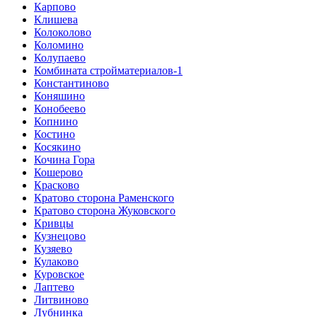
Карпово
Клишева
Колоколово
Коломино
Колупаево
Комбината стройматериалов-1
Константиново
Коняшино
Конобеево
Копнино
Костино
Косякино
Кочина Гора
Кошерово
Красково
Кратово сторона Раменского
Кратово сторона Жуковского
Кривцы
Кузнецово
Кузяево
Кулаково
Куровское
Лаптево
Литвиново
Лубнинка