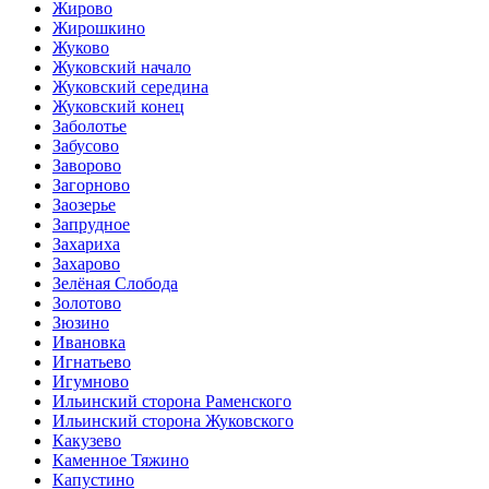
Жирово
Жирошкино
Жуково
Жуковский начало
Жуковский середина
Жуковский конец
Заболотье
Забусово
Заворово
Загорново
Заозерье
Запрудное
Захариха
Захарово
Зелёная Слобода
Золотово
Зюзино
Ивановка
Игнатьево
Игумново
Ильинский сторона Раменского
Ильинский сторона Жуковского
Какузево
Каменное Тяжино
Капустино