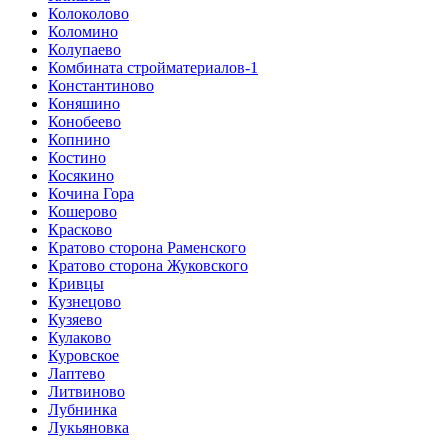
Колоколово
Коломино
Колупаево
Комбината стройматериалов-1
Константиново
Коняшино
Конобеево
Копнино
Костино
Косякино
Кочина Гора
Кошерово
Красково
Кратово сторона Раменского
Кратово сторона Жуковского
Кривцы
Кузнецово
Кузяево
Кулаково
Куровское
Лаптево
Литвиново
Лубнинка
Лукьяновка