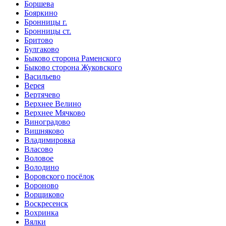
Боршева
Бояркино
Бронницы г.
Бронницы ст.
Бритово
Булгаково
Быково сторона Раменского
Быково сторона Жуковского
Васильево
Верея
Вертячево
Верхнее Велино
Верхнее Мячково
Виноградово
Вишняково
Владимировка
Власово
Воловое
Володино
Воровского посёлок
Вороново
Ворщиково
Воскресенск
Вохринка
Вялки