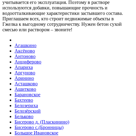
учитывается его эксплуатация. Поэтому в растворе
используются добавки, повышающие прочность и
водоотталкивающие характеристики застывшего состава.
Приглашаем всех, кто строит недвижимые объекты в
Гжелка к выгодному сотрудничеству. Нужен бетон сухой
смесью или раствором – звоните!
Агашкино
Аксёново
Антоново
Анциферово
Апариха
Аргуново
Аринино
Асташково
Ашитково
Барановское
Бахтеево
Белозериха
Белозёрский
Бельково
Бисерово д. (Пласкинино)
Бисерово с.(Бронницы)
Большое Ивановское