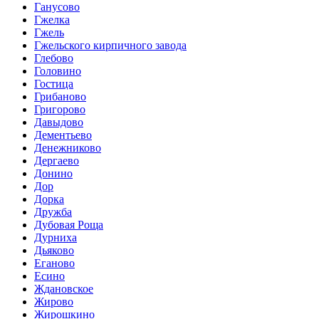
Ганусово
Гжелка
Гжель
Гжельского кирпичного завода
Глебово
Головино
Гостица
Грибаново
Григорово
Давыдово
Дементьево
Денежниково
Дергаево
Донино
Дор
Дорка
Дружба
Дубовая Роща
Дурниха
Дьяково
Еганово
Есино
Ждановское
Жирово
Жирошкино