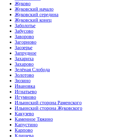
Жуково
Жуковский начало
Жуковский середина
Жуковский конец
Заболотье
Забусово
Заворово
Загорново
Заозерье
Запрудное
Захариха
Захарово
Зелёная Слобода
Золотово
Зюзино
Ивановка
Игнатьево
Игумново
Ильинский сторона Раменского
Ильинский сторона Жуковского
Какузево
Каменное Тяжино
Капустино
Карпово
Клишева