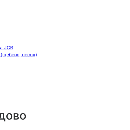
ка JCB
(щебень, песок)
адово