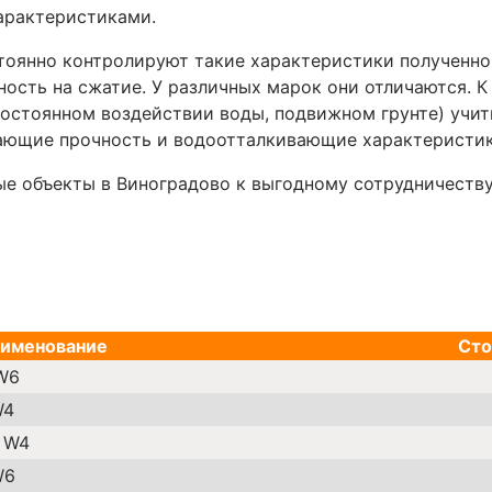
арактеристиками.
тоянно контролируют такие характеристики полученной
ность на сжатие. У различных марок они отличаются.
К
постоянном воздействии воды, подвижном грунте) учит
ающие прочность и водоотталкивающие характеристик
ые объекты в
Виноградово
к выгодному сотрудничеству
именование
Сто
 W6
W4
0 W4
W6