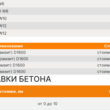
W6
0 W8
 W10
 W12
 W12
именование
Ст
амзит) D1600
стоим
ерамзит) D1600
стоим
амзит) D1600
стоим
амзит) D1600
стоим
ВКИ БЕТОНА
стояние, км
от 0 до 10