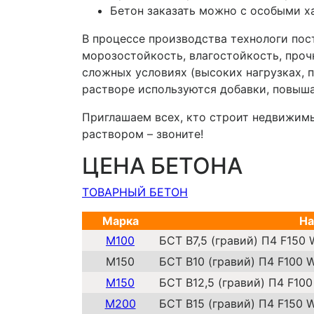
Бетон заказать можно с особыми х
В процессе производства технологи пос
морозостойкость, влагостойкость, проч
сложных условиях (высоких нагрузках, 
растворе используются добавки, повыш
Приглашаем всех, кто строит недвижим
раствором – звоните!
ЦЕНА БЕТОНА
ТОВАРНЫЙ БЕТОН
Марка
На
М100
БСТ В7,5 (гравий) П4 F150
М150
БСТ В10 (гравий) П4 F100 
М150
БСТ В12,5 (гравий) П4 F10
М200
БСТ В15 (гравий) П4 F150 