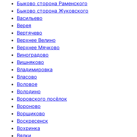
Быково сторона Раменского
Быково сторона Жуковского
Васильево
Верея
Вертячево
Верхнее Велино
Верхнее Мячково
Виноградово
Вишняково
Владимировка
Власово
Воловое
Володино
Воровского посёлок
Вороново
Ворщиково
Воскресенск
Вохринка
Вялки