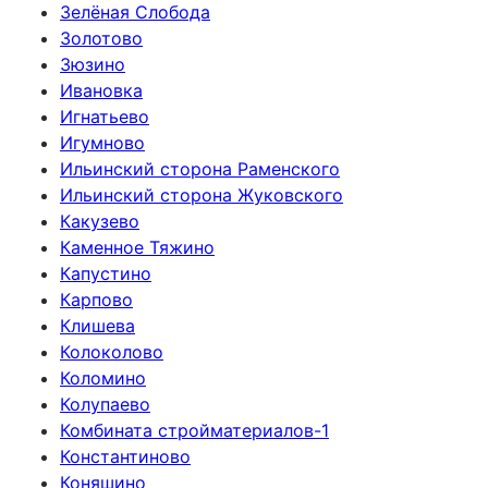
Зелёная Слобода
Золотово
Зюзино
Ивановка
Игнатьево
Игумново
Ильинский сторона Раменского
Ильинский сторона Жуковского
Какузево
Каменное Тяжино
Капустино
Карпово
Клишева
Колоколово
Коломино
Колупаево
Комбината стройматериалов-1
Константиново
Коняшино