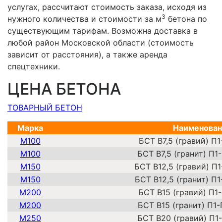
услугах, рассчитают стоимость заказа, исходя из
3
нужного количества и стоимости за м
бетона по
существующим тарифам. Возможна доставка в
любой район Московской области (стоимость
зависит от расстояния), а также аренда
спецтехники.
ЦЕНА БЕТОНА
ТОВАРНЫЙ БЕТОН
Марка
Наименова
М100
БСТ В7,5 (гравий) П
М100
БСТ В7,5 (гранит) П1
М150
БСТ В12,5 (гравий) П
М150
БСТ В12,5 (гранит) П
М200
БСТ В15 (гравий) П1
М200
БСТ В15 (гранит) П1
М250
БСТ В20 (гравий) П1