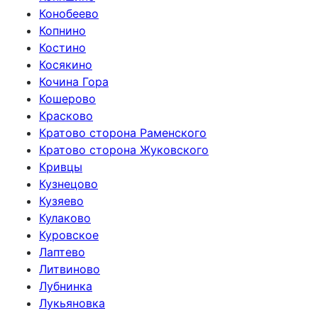
Конобеево
Копнино
Костино
Косякино
Кочина Гора
Кошерово
Красково
Кратово сторона Раменского
Кратово сторона Жуковского
Кривцы
Кузнецово
Кузяево
Кулаково
Куровское
Лаптево
Литвиново
Лубнинка
Лукьяновка