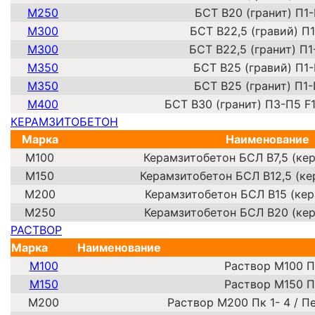
М250
БСТ В20 (гранит) П1
М300
БСТ В22,5 (гравий) П
М300
БСТ В22,5 (гранит) П
М350
БСТ В25 (гравий) П1
М350
БСТ В25 (гранит) П1
М400
БСТ В30 (гранит)
П3-П5
F
КЕРАМЗИТОБЕТОН
Марка
Наименование
М100
Керамзитобетон БСЛ В7,5 (ке
М150
Керамзитобетон БСЛ В12,5 (ке
М200
Керамзитобетон БСЛ В15 (кер
М250
Керамзитобетон БСЛ В20 (кер
РАСТВОР
Марка
Наименование
М100
Раствор М100 Пк
М150
Раствор М150 Пк
М200
Раствор М200 Пк 1- 4 / 