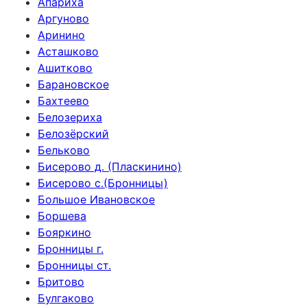
Апариха
Аргуново
Аринино
Асташково
Ашитково
Барановское
Бахтеево
Белозериха
Белозёрский
Бельково
Бисерово д. (Пласкинино)
Бисерово с.(Бронницы)
Большое Ивановское
Боршева
Бояркино
Бронницы г.
Бронницы ст.
Бритово
Булгаково