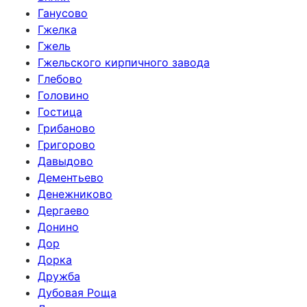
Ганусово
Гжелка
Гжель
Гжельского кирпичного завода
Глебово
Головино
Гостица
Грибаново
Григорово
Давыдово
Дементьево
Денежниково
Дергаево
Донино
Дор
Дорка
Дружба
Дубовая Роща