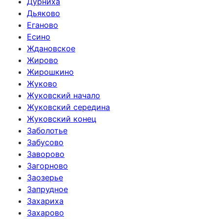
Дурниха
Дьяково
Еганово
Есино
Ждановское
Жирово
Жирошкино
Жуково
Жуковский начало
Жуковский середина
Жуковский конец
Заболотье
Забусово
Заворово
Загорново
Заозерье
Запрудное
Захариха
Захарово